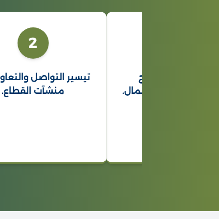
2
1
عم المصالح
تيسير التواصل والتعاون بين
اعات الأعمال.
منشآت القطاع.